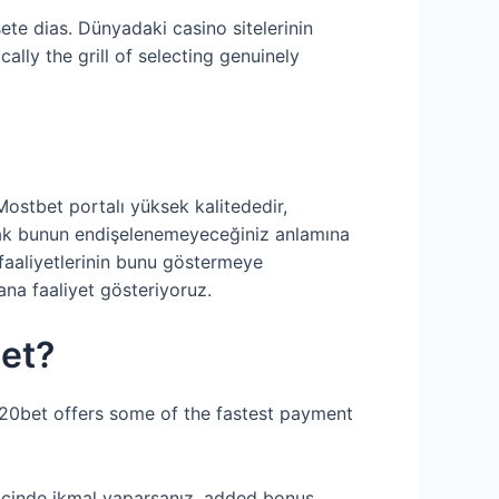
e dias. Dünyadaki casino sitelerinin
lly the grill of selecting genuinely
ostbet portalı yüksek kalitededir,
ancak bunun endişelenemeyeceğiniz anlamına
 faaliyetlerinin bunu göstermeye
na faaliyet gösteriyoruz.
get?
 20bet offers some of the fastest payment
ka içinde ikmal yaparsanız, added bonus