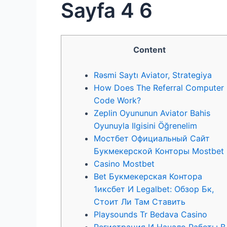
Sayfa 4 6
Content
Rəsmi Saytı Aviator, Strategiya
How Does The Referral Computer
Code Work?
Zeplin Oyununun Aviator Bahis
Oyunuyla Ilgisini Öğrenelim
Мостбет Официальный Сайт
Букмекерской Конторы Mostbet
Casino Mostbet
Bet Букмекерская Контора
1иксбет И Legalbet: Обзор Бк,
Стоит Ли Там Ставить
Playsounds Tr Bedava Casino