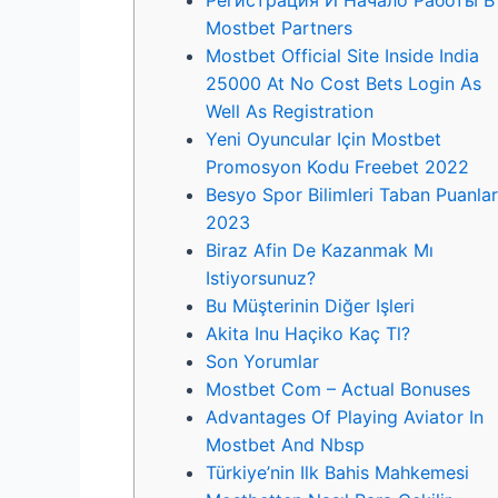
Регистрация И Начало Работы В
Mostbet Partners
Mostbet Official Site Inside India
25000 At No Cost Bets Login As
Well As Registration
Yeni Oyuncular Için Mostbet
Promosyon Kodu Freebet 2022
Besyo Spor Bilimleri Taban Puanlar
2023
Biraz Afin De Kazanmak Mı
Istiyorsunuz?
Bu Müşterinin Diğer Işleri
Akita Inu Haçiko Kaç Tl?
Son Yorumlar
Mostbet Com – Actual Bonuses
Advantages Of Playing Aviator In
Mostbet And Nbsp
Türkiye’nin Ilk Bahis Mahkemesi