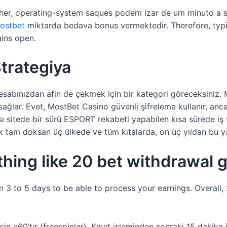
r, operating-system saques podem izar de um minuto a set
ostbet
miktarda bedava bonus vermektedir. Therefore, typica
ains open.
Strategiya
sabınızdan afin de çekmek için bir kategori göreceksiniz. M
 sağlar. Evet, MostBet Casino güvenli şifreleme kullanır, 
ası sitede bir sürü ESPORT rekabeti yapabilen kısa sürede iş
k tam doksan üç ülkede ve tüm kıtalarda, on üç yıldan bu ya
ing like 20 bet withdrawal 
3 to 5 days to be able to process your earnings. Overall,
için x60’tır (freespinler). Kayıt işleminden sonraki 15 daki