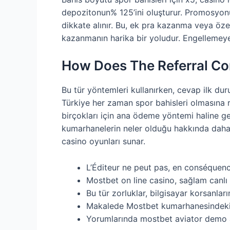
depozitonun% 125’ini oluşturur. Promosyon
dikkate alınır. Bu, ek pra kazanma veya öze
kazanmanın harika bir yoludur. Engellemeye 
How Does The Referral C
Bu tür yöntemleri kullanırken, cevap ilk d
Türkiye her zaman spor bahisleri olmasına ra
birçokları için ana ödeme yöntemi haline g
kumarhanelerin neler olduğu hakkında daha f
casino oyunları sunar.
L’Éditeur ne peut pas, en conséquence
Mostbet on line casino, sağlam canl
Bu tür zorluklar, bilgisayar korsanları
Makalede Mostbet kumarhanesindeki b
Yorumlarında mostbet aviator demo a