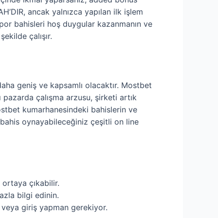
’DIR, ancak yalnızca yapılan ilk işlem
 Spor bahisleri hoş duygular kazanmanın ve
ekilde çalışır.
daha geniş ve kapsamlı olacaktır. Mostbet
 pazarda çalışma arzusu, şirketi artık
ostbet kumarhanesindeki bahislerin ve
bahis oynayabileceğiniz çeşitli on line
 ortaya çıkabilir.
la bilgi edinin.
 veya giriş yapman gerekiyor.