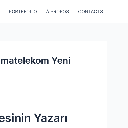
PORTEFOLIO
À PROPOS
CONTACTS
lmatelekom Yeni
esinin Yazarı