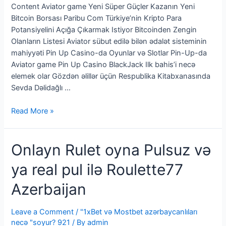
kullanıcılar
Content Aviator game Yeni Süper Güçler Kazanın Yeni
için
Bitcoin Borsası Paribu Com Türkiye’nin Kripto Para
mevduat
Potansiyelini Açığa Çıkarmak Istiyor Bitcoinden Zengin
yöntemleri
Olanların Listesi Aviator sübut edilə bilən ədalət sisteminin
mahiyyəti Pin Up Casino-da Oyunlar və Slotlar Pin-Up-da
Aviator game Pin Up Casino BlackJack Ilk bahis’i necə
elemek olar Gözdən əlillər üçün Respublika Kitabxanasında
Sevda Dəlidağlı …
Aviator
Read More »
oyna
və
Onlayn Rulet oyna Pulsuz və
qazan
Rəsmi
ya real pul ilə Roulette77
sayti
Aviator
Azerbaijan
Azerbaycan
Leave a Comment
/
"1xBet və Mostbet azərbaycanlıları
necə "soyur? 921
/ By
admin