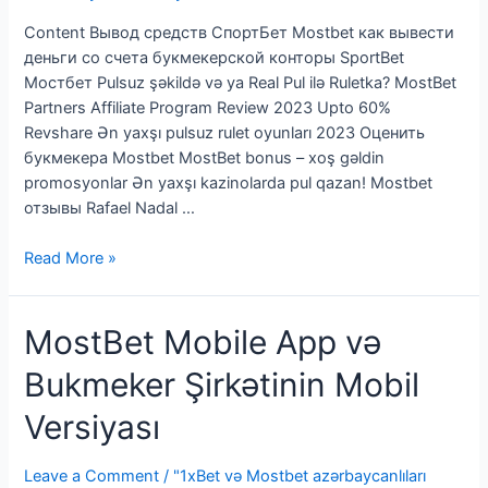
Content Вывод средств СпортБет Mostbet как вывести
деньги со счета букмекерской конторы SportBet
Мостбет Pulsuz şəkildə və ya Real Pul ilə Ruletka? MostBet
Partners Affiliate Program Review 2023 Upto 60%
Revshare Ən yaxşı pulsuz rulet oyunları 2023 Оценить
букмекера Mostbet MostBet bonus – xoş gəldin
promosyonlar Ən yaxşı kazinolarda pul qazan! Mostbet
отзывы Rafael Nadal …
Onlayn
Read More »
Rulet
oyna
MostBet Mobile App və
Pulsuz
və
Bukmeker Şirkətinin Mobil
ya
real
Versiyası
pul
ilə
Leave a Comment
/
"1xBet və Mostbet azərbaycanlıları
Roulette77