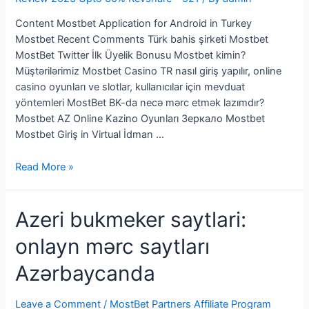
Roulette77
Content Mostbet Application for Android in Turkey
Azerbaijan
Mostbet Recent Comments Türk bahis şirketi Mostbet
MostBet Twitter İlk Üyelik Bonusu Mostbet kimin?
Müştərilərimiz Mostbet Casino TR nasıl giriş yapılır, online
casino oyunları ve slotlar, kullanıcılar için mevduat
yöntemleri MostBet BK-da necə mərc etmək lazımdır?
Mostbet AZ Online Kazino Oyunları Зеркало Mostbet
Mostbet Giriş in Virtual İdman …
MOSTBET
Read More »
AZ
idman
Azeri bukmeker saytlari:
bahis
şirkəti:
onlayn mərc saytları
ilk
depozit
Azərbaycanda
bonusları
Leave a Comment
/
MostBet Partners Affiliate Program