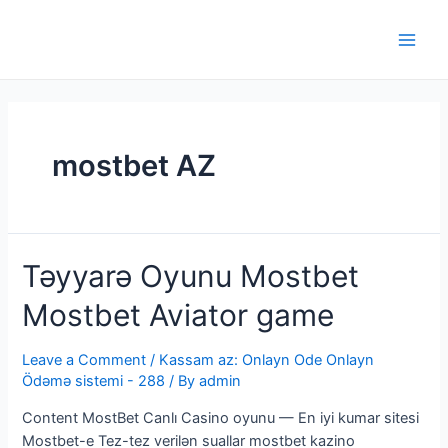
Skip
to
Main
content
Men
mostbet AZ
Təyyarə Oyunu Mostbet
Mostbet Aviator game
Leave a Comment
/
Kassam az: Onlayn Ode Onlayn
Ödəmə sistemi - 288
/ By
admin
Content MostBet Canlı Casino oyunu — En iyi kumar sitesi
Mostbet-e Tez-tez verilən suallar mostbet kazino