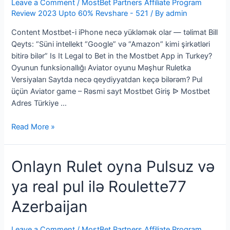
Leave a Comment
/
MostBet Partners Affiliate Program
Review 2023 Upto 60% Revshare - 521
/ By
admin
Content Mostbet-i iPhone necə yükləmək olar — təlimat Bill
Qeyts: “Süni intellekt “Google” və “Amazon” kimi şirkətləri
bitirə bilər” Is It Legal to Bet in the Mostbet App in Turkey?
Oyunun funksionallığı Aviator oyunu Məşhur Ruletka
Versiyaları Saytda necə qeydiyyatdan keçə bilərəm? Pul
üçün Aviator game – Rəsmi sayt Mostbet Giriş ᐉ Mostbet
Adres Türkiye …
Mostbet
Read More »
APK
Azərbaycan
Onlayn Rulet oyna Pulsuz və
Android
və
ya real pul ilə Roulette77
IOS-
da
Azerbaijan
Mostbet-
i
Leave a Comment
/
MostBet Partners Affiliate Program