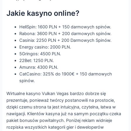
Jakie kasyno online?
HellSpin: 1600 PLN + 150 darmowych spinów.
Rabona: 3600 PLN + 200 darmowych spinów.
Casinia: 2250 PLN + 200 Darmowych Spinów.
Energy casino: 2000 PLN.
5Gringos: 4500 PLN.
22Bet: 1250 PLN.
Amunra: 4300 PLN.
CatCasino: 325% do 1900€ + 150 darmowych
spinów.
Wirtualne kasyno Vulkan Vegas bardzo dobrze się
prezentuje, ponieważ twórcy postanowili na prostocie,
dzięki czemu strona ta jest intuicyjna, czytelna, łatwa w
nawigacji. Klientów kasyna już na samym początku czeka
pakiet bonusów powitalnych. Poniżej reklam widnieje
rozpiska wszystkich kategorii gier i deweloperów