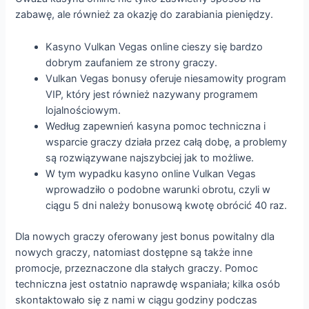
zabawę, ale również za okazję do zarabiania pieniędzy.
Kasyno Vulkan Vegas online cieszy się bardzo
dobrym zaufaniem ze strony graczy.
Vulkan Vegas bonusy oferuje niesamowity program
VIP, który jest również nazywany programem
lojalnościowym.
Według zapewnień kasyna pomoc techniczna i
wsparcie graczy działa przez całą dobę, a problemy
są rozwiązywane najszybciej jak to możliwe.
W tym wypadku kasyno online Vulkan Vegas
wprowadziło o podobne warunki obrotu, czyli w
ciągu 5 dni należy bonusową kwotę obrócić 40 raz.
Dla nowych graczy oferowany jest bonus powitalny dla
nowych graczy, natomiast dostępne są także inne
promocje, przeznaczone dla stałych graczy. Pomoc
techniczna jest ostatnio naprawdę wspaniała; kilka osób
skontaktowało się z nami w ciągu godziny podczas