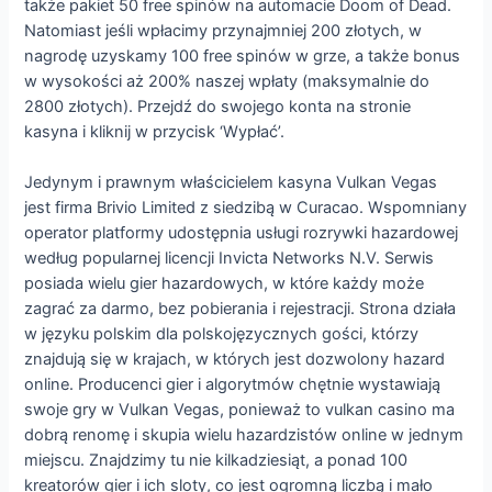
także pakiet 50 free spinów na automacie Doom of Dead.
Natomiast jeśli wpłacimy przynajmniej 200 złotych, w
nagrodę uzyskamy 100 free spinów w grze, a także bonus
w wysokości aż 200% naszej wpłaty (maksymalnie do
2800 złotych). Przejdź do swojego konta na stronie
kasyna i kliknij w przycisk ‘Wypłać’.
Jedynym i prawnym właścicielem kasyna Vulkan Vegas
jest firma Brivio Limited z siedzibą w Curacao. Wspomniany
operator platformy udostępnia usługi rozrywki hazardowej
według popularnej licencji Invicta Networks N.V. Serwis
posiada wielu gier hazardowych, w które każdy może
zagrać za darmo, bez pobierania i rejestracji. Strona działa
w języku polskim dla polskojęzycznych gości, którzy
znajdują się w krajach, w których jest dozwolony hazard
online. Producenci gier i algorytmów chętnie wystawiają
swoje gry w Vulkan Vegas, ponieważ to vulkan casino ma
dobrą renomę i skupia wielu hazardzistów online w jednym
miejscu. Znajdzimy tu nie kilkadziesiąt, a ponad 100
kreatorów gier i ich sloty, co jest ogromną liczbą i mało