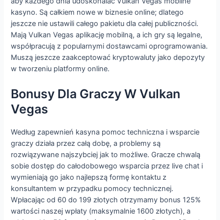
aby każdego dnia udoskonalać Vulkan Vegas mobilne
kasyno. Są całkiem nowe w biznesie online; dlatego
jeszcze nie ustawili całego pakietu dla całej publiczności.
Mają Vulkan Vegas aplikację mobilną, a ich gry są legalne,
współpracują z popularnymi dostawcami oprogramowania.
Muszą jeszcze zaakceptować kryptowaluty jako depozyty
w tworzeniu platformy online.
Bonusy Dla Graczy W Vulkan
Vegas
Według zapewnień kasyna pomoc techniczna i wsparcie
graczy działa przez całą dobę, a problemy są
rozwiązywane najszybciej jak to możliwe. Gracze chwalą
sobie dostęp do całodobowego wsparcia przez live chat i
wymieniają go jako najlepszą formę kontaktu z
konsultantem w przypadku pomocy technicznej.
Wpłacając od 60 do 199 złotych otrzymamy bonus 125%
wartości naszej wpłaty (maksymalnie 1600 złotych), a