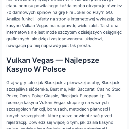
etapu bonusu powitalnego każda osoba otrzymuje również
70 darmowych spinów na grę Fire Joker od Play’n GO.
Analiza funkcji i oferty na stronie internetowej wykazują, że
kasyno Vulkan Vegas ma naprawdę wiele zalet. Ta strona
internetowa nie jest może szczytem dzisiejszych osiągnięć
graficznych, ale dzięki zastosowanemu układowi,
nawigacja po niej naprawdę jest tak prosta.
Vulkan Vegas — Najlepsze
Kasyno W Polsce
Graj w gry takie jak Blackjack z pierwszej osoby, Blackjack
szczęśliwa siódemka, Beat me, Mini Baccarat, Casino Stud
Poker, Oasis Poker Classic, Blackjack European itp. Ta
recenzja kasyna Vulkan Vegas skupi się na ważnych
szczegółach funkcji, bonusach, metodach płatności i
innych szczegółach, które gracze powinni znać przed
rejestracją. Dowiedz się więcej o tym, jak działa kasyno
online, badając jego funkcje w tej dobrze zbadanej i