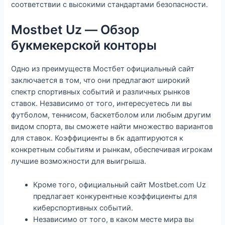
соответствии с высокими стандартами безопасности.
Mostbet Uz — Обзор
букмекерской конторы
Одно из преимуществ Мостбет официальный сайт
заключается в том, что они предлагают широкий
спектр спортивных событий и различных рынков
ставок. Независимо от того, интересуетесь ли вы
футболом, теннисом, баскетболом или любым другим
видом спорта, вы сможете найти множество вариантов
для ставок. Коэффициенты в бк адаптируются к
конкретным событиям и рынкам, обеспечивая игрокам
лучшие возможности для выигрыша.
Кроме того, официальный сайт Mostbet.com Uz
предлагает конкурентные коэффициенты для
киберспортивных событий.
Независимо от того, в каком месте мира вы