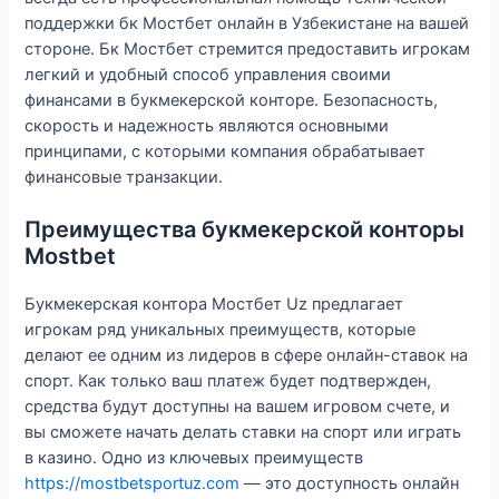
поддержки бк Мостбет онлайн в Узбекистане на вашей
стороне. Бк Мостбет стремится предоставить игрокам
легкий и удобный способ управления своими
финансами в букмекерской конторе. Безопасность,
скорость и надежность являются основными
принципами, с которыми компания обрабатывает
финансовые транзакции.
Преимущества букмекерской конторы
Mostbet
Букмекерская контора Мостбет Uz предлагает
игрокам ряд уникальных преимуществ, которые
делают ее одним из лидеров в сфере онлайн-ставок на
спорт. Как только ваш платеж будет подтвержден,
средства будут доступны на вашем игровом счете, и
вы сможете начать делать ставки на спорт или играть
в казино. Одно из ключевых преимуществ
https://mostbetsportuz.com
— это доступность онлайн