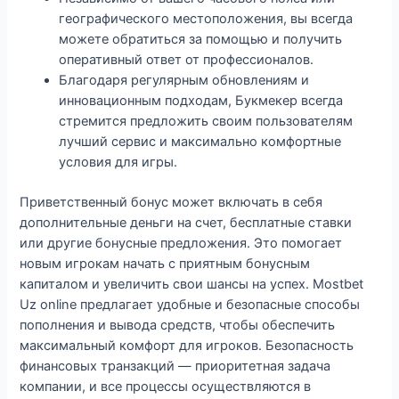
географического местоположения, вы всегда
можете обратиться за помощью и получить
оперативный ответ от профессионалов.
Благодаря регулярным обновлениям и
инновационным подходам, Букмекер всегда
стремится предложить своим пользователям
лучший сервис и максимально комфортные
условия для игры.
Приветственный бонус может включать в себя
дополнительные деньги на счет, бесплатные ставки
или другие бонусные предложения. Это помогает
новым игрокам начать с приятным бонусным
капиталом и увеличить свои шансы на успех. Mostbet
Uz online предлагает удобные и безопасные способы
пополнения и вывода средств, чтобы обеспечить
максимальный комфорт для игроков. Безопасность
финансовых транзакций — приоритетная задача
компании, и все процессы осуществляются в