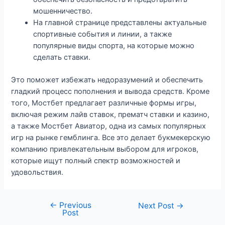
мошенничество.
На главной странице представлены актуальные
спортивные события и линии, а также
популярные виды спорта, на которые можно
сделать ставки.
Это поможет избежать недоразумений и обеспечить
гладкий процесс пополнения и вывода средств. Кроме
того, Мостбет предлагает различные формы игры,
включая режим лайв ставок, прематч ставки и казино,
а также Мостбет Авиатор, одна из самых популярных
игр на рынке гемблинга. Все это делает букмекерскую
компанию привлекательным выбором для игроков,
которые ищут полный спектр возможностей и
удовольствия.
←
Previous
Post
Next Post
→
Post
navigation