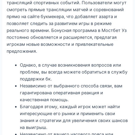
трансляций спортивных событий. Пользователи могут
смотреть прямые трансляции матчей и соревнований
прямо на сайте букмекера, что добавляет азарта и
позволяет следить за развитием игры в режиме
реального времени. Бонусная программа в Мостбет Уз
постоянно обновляется и расширяется, предлагая
игрокам новые возможности и привлекательные
предложения.
Однако, в случае возникновения вопросов или
проблем, вы всегда можете обратиться в службу
поддержки бк.
Независимо от выбранного способа связи, вам
гарантирована оперативная реакция и
качественная помощь.
Благодаря этому, каждый игрок может найти
интересующие его рынки и применить свои
знания и стратегии для увеличения своих шансов
на выигрыш.
Независимо от вашего часового пояса или