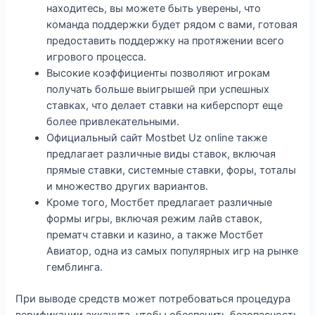
находитесь, вы можете быть уверены, что
команда поддержки будет рядом с вами, готовая
предоставить поддержку на протяжении всего
игрового процесса.
Высокие коэффициенты позволяют игрокам
получать больше выигрышей при успешных
ставках, что делает ставки на киберспорт еще
более привлекательными.
Официальный сайт Mostbet Uz online также
предлагает различные виды ставок, включая
прямые ставки, системные ставки, форы, тоталы
и множество других вариантов.
Кроме того, Мостбет предлагает различные
формы игры, включая режим лайв ставок,
прематч ставки и казино, а также Мостбет
Авиатор, одна из самых популярных игр на рынке
гемблинга.
При выводе средств может потребоваться процедура
верификации аккаунта, чтобы обеспечить безопасность