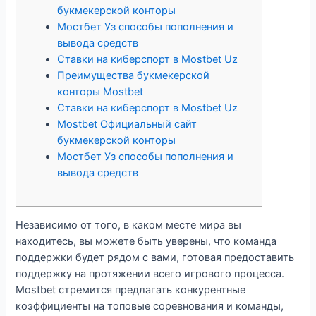
букмекерской конторы
Мостбет Уз способы пополнения и
вывода средств
Ставки на киберспорт в Mostbet Uz
Преимущества букмекерской
конторы Mostbet
Ставки на киберспорт в Mostbet Uz
Mostbet Официальный сайт
букмекерской конторы
Мостбет Уз способы пополнения и
вывода средств
Независимо от того, в каком месте мира вы
находитесь, вы можете быть уверены, что команда
поддержки будет рядом с вами, готовая предоставить
поддержку на протяжении всего игрового процесса.
Mostbet стремится предлагать конкурентные
коэффициенты на топовые соревнования и команды,