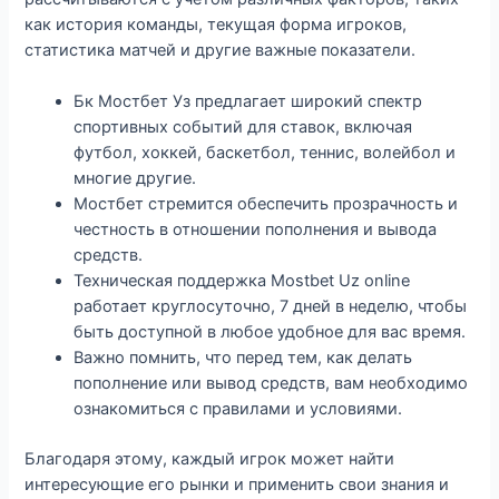
как история команды, текущая форма игроков,
статистика матчей и другие важные показатели.
Бк Мостбет Уз предлагает широкий спектр
спортивных событий для ставок, включая
футбол, хоккей, баскетбол, теннис, волейбол и
многие другие.
Мостбет стремится обеспечить прозрачность и
честность в отношении пополнения и вывода
средств.
Техническая поддержка Mostbet Uz online
работает круглосуточно, 7 дней в неделю, чтобы
быть доступной в любое удобное для вас время.
Важно помнить, что перед тем, как делать
пополнение или вывод средств, вам необходимо
ознакомиться с правилами и условиями.
Благодаря этому, каждый игрок может найти
интересующие его рынки и применить свои знания и