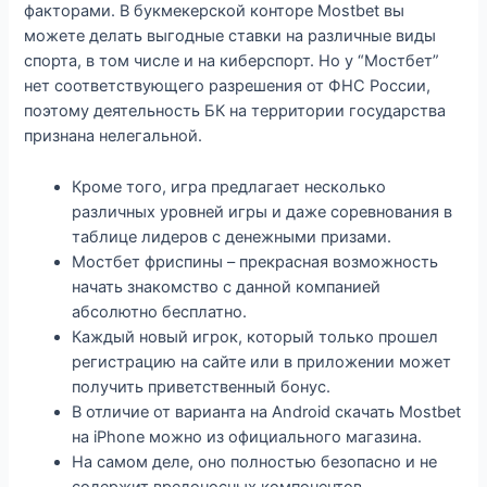
факторами. В букмекерской конторе Mostbet вы
можете делать выгодные ставки на различные виды
спорта, в том числе и на киберспорт. Но у “Мостбет”
нет соответствующего разрешения от ФНС России,
поэтому деятельность БК на территории государства
признана нелегальной.
Кроме того, игра предлагает несколько
различных уровней игры и даже соревнования в
таблице лидеров с денежными призами.
Мостбет фриспины – прекрасная возможность
начать знакомство с данной компанией
абсолютно бесплатно.
Каждый новый игрок, который только прошел
регистрацию на сайте или в приложении может
получить приветственный бонус.
В отличие от варианта на Android скачать Mostbet
на iPhone можно из официального магазина.
На самом деле, оно полностью безопасно и не
содержит вредоносных компонентов.