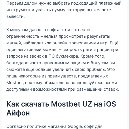
Первым делом нужно выбрать подходящий платежный
инструмент и указать сумму, которую вы желаете
вывести.
К минусам данного софта стоит отнести
ограниченность – нельзя просмотреть результаты
матчей, наблюдать за онлайн-трансляциями игр. Ещё
один негативный момент – скорость регистрации при
запросе на звонок в ПО букмекера. Кроме того,
благодаря часто проводимым акциям и бонусам вы
сможете еще больше увеличить свою прибыль. Это
лишь некоторые из преимуществ, предлагаемых
Mostbet, поэтому обязательно воспользуйтесь всеми
доступными возможностями при размещении ставок.
Как скачать Mostbet UZ на iOS
Айфон
Согласно политике магазина Google, софт для