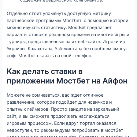
Отдельно стоит упомянуть доступную метрику
партнерской программы Мостбет, с помощью которой
можно изучать статистику. MostBet предлагает
варианты ставок в реальном времени на многие игры и
турниры, представленные на их веб-сайте. Игроки из
Украины, Казахстана, Узбекистана без проблем смогут
софт Mostbet скачать на свой телефон.
Как делать ставки в
приложении Мостбет на Айфон
Можете не сомневаться, вас ждет отличное
развлечение, которое подойдет для новичков и
опытных геймеров. Просто зайдите на зеркальынй
сайт, и вы сможете продолжать наслаждаться
игровым процессом. Если вдруг портал оказался
недоступен, то рекомендуем попробовать в мостбет