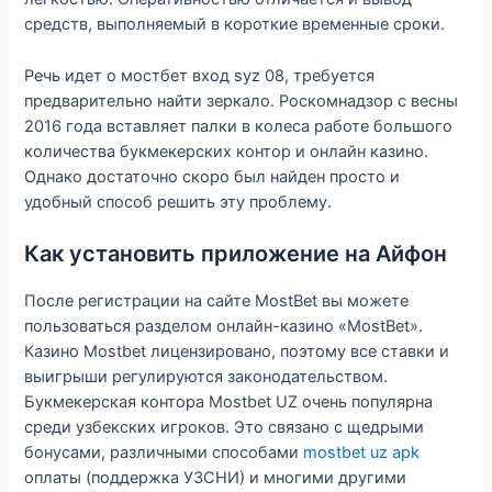
средств, выполняемый в короткие временные сроки.
Речь идет о мостбет вход syz 08, требуется
предварительно найти зеркало. Роскомнадзор с весны
2016 года вставляет палки в колеса работе большого
количества букмекерских контор и онлайн казино.
Однако достаточно скоро был найден просто и
удобный способ решить эту проблему.
Как установить приложение на Айфон
После регистрации на сайте MostBet вы можете
пользоваться разделом онлайн-казино «MostBet».
Казино Mostbet лицензировано, поэтому все ставки и
выигрыши регулируются законодательством.
Букмекерская контора Mostbet UZ очень популярна
среди узбекских игроков. Это связано с щедрыми
бонусами, различными способами
mostbet uz apk
оплаты (поддержка УЗСНИ) и многими другими