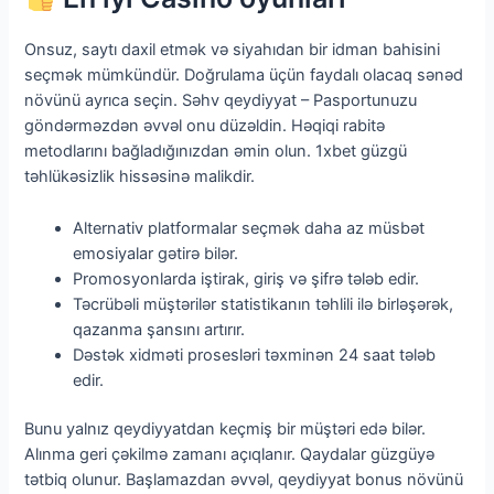
Onsuz, saytı daxil etmək və siyahıdan bir idman bahisini
seçmək mümkündür. Doğrulama üçün faydalı olacaq sənəd
növünü ayrıca seçin. Səhv qeydiyyat – Pasportunuzu
göndərməzdən əvvəl onu düzəldin. Həqiqi rabitə
metodlarını bağladığınızdan əmin olun. 1xbet güzgü
təhlükəsizlik hissəsinə malikdir.
Alternativ platformalar seçmək daha az müsbət
emosiyalar gətirə bilər.
Promosyonlarda iştirak, giriş və şifrə tələb edir.
Təcrübəli müştərilər statistikanın təhlili ilə birləşərək,
qazanma şansını artırır.
Dəstək xidməti prosesləri təxminən 24 saat tələb
edir.
Bunu yalnız qeydiyyatdan keçmiş bir müştəri edə bilər.
Alınma geri çəkilmə zamanı açıqlanır. Qaydalar güzgüyə
tətbiq olunur. Başlamazdan əvvəl, qeydiyyat bonus növünü