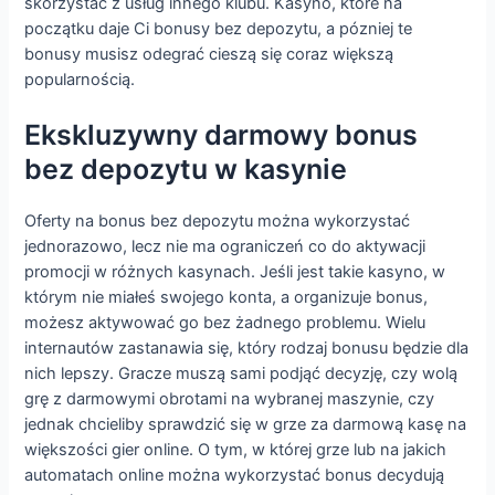
skorzystać z usług innego klubu. Kasyno, które na
początku daje Ci bonusy bez depozytu, a pózniej te
bonusy musisz odegrać cieszą się coraz większą
popularnością.
Ekskluzywny darmowy bonus
bez depozytu w kasynie
Oferty na bonus bez depozytu można wykorzystać
jednorazowo, lecz nie ma ograniczeń co do aktywacji
promocji w różnych kasynach. Jeśli jest takie kasyno, w
którym nie miałeś swojego konta, a organizuje bonus,
możesz aktywować go bez żadnego problemu. Wielu
internautów zastanawia się, który rodzaj bonusu będzie dla
nich lepszy. Gracze muszą sami podjąć decyzję, czy wolą
grę z darmowymi obrotami na wybranej maszynie, czy
jednak chcieliby sprawdzić się w grze za darmową kasę na
większości gier online. O tym, w której grze lub na jakich
automatach online można wykorzystać bonus decydują