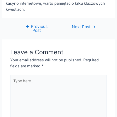
kasyno internetowe, warto pamiętać o kilku kluczowych
kwestiach.
←
Previous
Post
Next Post
→
Post
navigation
Leave a Comment
Your email address will not be published.
Required
fields are marked
*
Type
here..