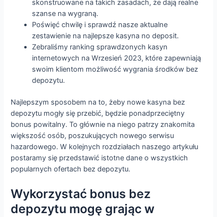
skonstruowane na takich zasadach, że dają realne
szanse na wygraną.
Poświęć chwilę i sprawdź nasze aktualne
zestawienie na najlepsze kasyna no deposit.
Zebraliśmy ranking sprawdzonych kasyn
internetowych na Wrzesień 2023, które zapewniają
swoim klientom możliwość wygrania środków bez
depozytu.
Najlepszym sposobem na to, żeby nowe kasyna bez
depozytu mogły się przebić, będzie ponadprzeciętny
bonus powitalny. To głównie na niego patrzy znakomita
większość osób, poszukujących nowego serwisu
hazardowego. W kolejnych rozdziałach naszego artykułu
postaramy się przedstawić istotne dane o wszystkich
popularnych ofertach bez depozytu.
Wykorzystać bonus bez
depozytu mogę grając w