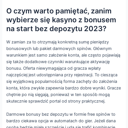
O czym warto pamiętać, zanim
wybierze się kasyno z bonusem
na start bez depozytu 2023?
W zamian za to otrzymają konkretną sumę pieniędzy
bonusowych lub pakiet darmowych spinów. Głównym
warunkiem jest samo założenie konta, ale często pojawiają
się także dodatkowe czynniki warunkujące aktywację
bonusu. Oferta niewymagająca od gracza wpłaty
najczęściej jest udostępniana przy rejestracji. To ciesząca
się wyjątkową popularnością forma zachęty do założenia
konta, która zwykle zapewnia bardzo dobre wyniki. Gracze
chętnie po nią sięgają, ponieważ w ten sposób mogą
skutecznie sprawdzić portal od strony praktycznej.
Darmowe bonusy bez depozytu w formie free spinów to
bardzo ciekawa opcja w automatach do gier. Jeżeli dana
osoba będzie miała szczęście i uda się trafić kombinację