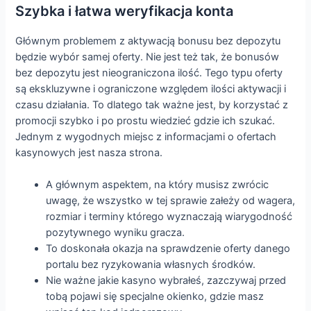
Szybka i łatwa weryfikacja konta
Głównym problemem z aktywacją bonusu bez depozytu
będzie wybór samej oferty. Nie jest też tak, że bonusów
bez depozytu jest nieograniczona ilość. Tego typu oferty
są ekskluzywne i ograniczone względem ilości aktywacji i
czasu działania. To dlatego tak ważne jest, by korzystać z
promocji szybko i po prostu wiedzieć gdzie ich szukać.
Jednym z wygodnych miejsc z informacjami o ofertach
kasynowych jest nasza strona.
A głównym aspektem, na który musisz zwrócic
uwagę, że wszystko w tej sprawie załeży od wagera,
rozmiar i terminy którego wyznaczają wiarygodność
pozytywnego wyniku gracza.
To doskonała okazja na sprawdzenie oferty danego
portalu bez ryzykowania własnych środków.
Nie ważne jakie kasyno wybrałeś, zazczywaj przed
tobą pojawi się specjalne okienko, gdzie masz