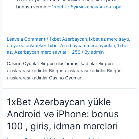
bonusu vermir. –
1xbet kz букмекерская контора
Leave a Comment
/
1xbet Azerbaycan,1xbet az merc saytı,
en yaxsi bukmeker 1xbet Azerbaycan merc oyunlari, 1xbet
az, Azerbaycan merc saytlari - 256
/ By
admin
Casino Oyunlar Bir gün uluslararası kadınlar Bir gün
uluslararası kadınlar Bir gün uluslararası kadınlar Bir gün
uluslararası kadınlar Casino Oyunlar
1xBet Azərbaycan yükle
Android və iPhone: bonus
100 , giriş, idman mərcləri