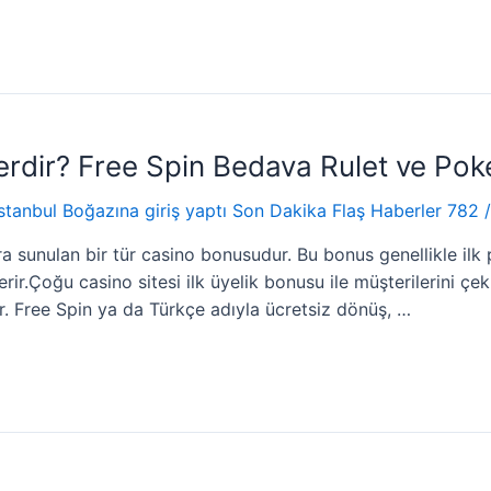
erdir? Free Spin Bedava Rulet ve Pok
tanbul Boğazına giriş yaptı Son Dakika Flaş Haberler 782
/
lara sunulan bir tür casino bonusudur. Bu bonus genellikle ilk
rir.Çoğu casino sitesi ilk üyelik bonusu ile müşterilerini çek
ir. Free Spin ya da Türkçe adıyla ücretsiz dönüş, …