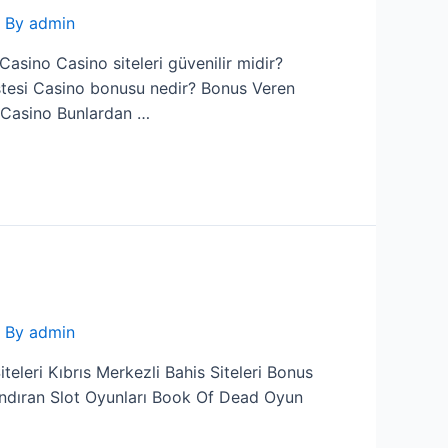
 By
admin
asino Casino siteleri güvenilir midir?
istesi Casino bonusu nedir? Bonus Veren
 Casino Bunlardan …
 By
admin
teleri Kıbrıs Merkezli Bahis Siteleri Bonus
andıran Slot Oyunları Book Of Dead Oyun