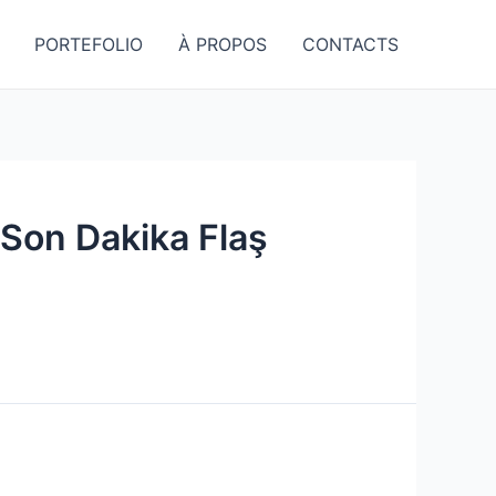
PORTEFOLIO
À PROPOS
CONTACTS
 Son Dakika Flaş