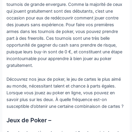
tournois de grande envergure. Comme la majorité de ceux
qui jouent gratuitement sont des débutants, c’est une
occasion pour eux de redécouvrir comment jouer contre
des joueurs sans expérience. Pour faire vos premières
armes dans les tournois de poker, vous pouvez prendre
part à des freerolls. Ces tournois sont une très belle
opportunité de gagner du cash sans prendre de risque,
puisque leurs buy-in sont de 0 €, et constituent une étape
incontournable pour apprendre à bien jouer au poker
gratuitement.
Découvrez nos jeux de poker, le jeu de cartes le plus aimé
au monde, nécessitant talent et chance à parts égales.
Lorsque vous jouez au poker en ligne, vous pouvez en
savoir plus sur les deux. À quelle fréquence est-on
susceptible d’obtenir une certaine combinaison de cartes ?
Jeux de Poker –