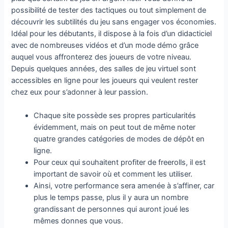
possibilité de tester des tactiques ou tout simplement de
découvrir les subtilités du jeu sans engager vos économies.
Idéal pour les débutants, il dispose à la fois d’un didacticiel
avec de nombreuses vidéos et d’un mode démo grâce
auquel vous affronterez des joueurs de votre niveau.
Depuis quelques années, des salles de jeu virtuel sont
accessibles en ligne pour les joueurs qui veulent rester
chez eux pour s’adonner à leur passion.
Chaque site possède ses propres particularités
évidemment, mais on peut tout de même noter
quatre grandes catégories de modes de dépôt en
ligne.
Pour ceux qui souhaitent profiter de freerolls, il est
important de savoir où et comment les utiliser.
Ainsi, votre performance sera amenée à s’affiner, car
plus le temps passe, plus il y aura un nombre
grandissant de personnes qui auront joué les
mêmes donnes que vous.