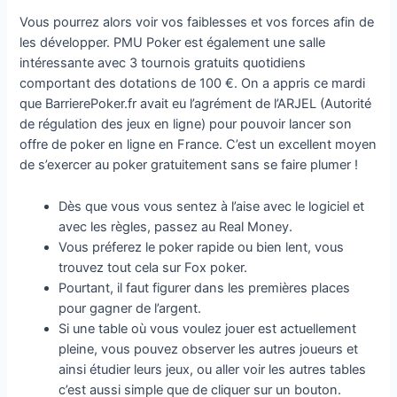
Vous pourrez alors voir vos faiblesses et vos forces afin de
les développer. PMU Poker est également une salle
intéressante avec 3 tournois gratuits quotidiens
comportant des dotations de 100 €. On a appris ce mardi
que BarrierePoker.fr avait eu l’agrément de l’ARJEL (Autorité
de régulation des jeux en ligne) pour pouvoir lancer son
offre de poker en ligne en France. C’est un excellent moyen
de s’exercer au poker gratuitement sans se faire plumer !
Dès que vous vous sentez à l’aise avec le logiciel et
avec les règles, passez au Real Money.
Vous préferez le poker rapide ou bien lent, vous
trouvez tout cela sur Fox poker.
Pourtant, il faut figurer dans les premières places
pour gagner de l’argent.
Si une table où vous voulez jouer est actuellement
pleine, vous pouvez observer les autres joueurs et
ainsi étudier leurs jeux, ou aller voir les autres tables
c’est aussi simple que de cliquer sur un bouton.