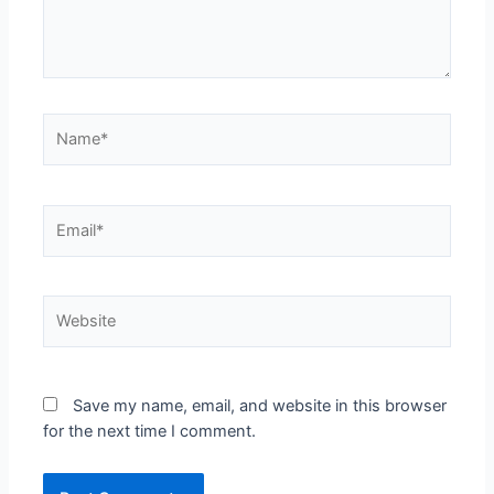
Name*
Email*
Website
Save my name, email, and website in this browser
for the next time I comment.