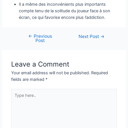
Il a même des inconvénients plus importants
compte tenu de la solitude du joueur face à son
écran, ce qui favorise encore plus l’addiction.
←
Previous
Post
Next Post
→
Post
navigation
Leave a Comment
Your email address will not be published.
Required
fields are marked
*
Type
here..