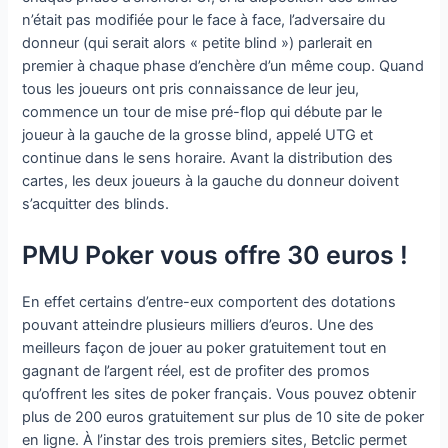
n’était pas modifiée pour le face à face, l’adversaire du
donneur (qui serait alors « petite blind ») parlerait en
premier à chaque phase d’enchère d’un même coup. Quand
tous les joueurs ont pris connaissance de leur jeu,
commence un tour de mise pré-flop qui débute par le
joueur à la gauche de la grosse blind, appelé UTG et
continue dans le sens horaire. Avant la distribution des
cartes, les deux joueurs à la gauche du donneur doivent
s’acquitter des blinds.
PMU Poker vous offre 30 euros !
En effet certains d’entre-eux comportent des dotations
pouvant atteindre plusieurs milliers d’euros. Une des
meilleurs façon de jouer au poker gratuitement tout en
gagnant de l’argent réel, est de profiter des promos
qu’offrent les sites de poker français. Vous pouvez obtenir
plus de 200 euros gratuitement sur plus de 10 site de poker
en ligne. À l’instar des trois premiers sites, Betclic permet