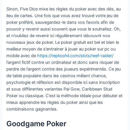
Sinon, Five Dice mixe les règles du poker avec des dés, au
lieu de cartes. Une fois que vous avez trouvé votre jeu de
poker préféré, sauvegardez-le dans vos favoris afin de
pouvoir y revenir aussi souvent que vous le souhaitez. Oh,
et n’oubliez de revenir ici régulièrement découvrir nos
nouveaux jeux de poker. Le poker gratuit est bel et bien le
meilleur moyen de s’entrainer à jouer au poker sur pc ou
mobile avec de
https://reptoohil.com/slots/reef-raider/
l’argent fictif contre un ordinateur et donc sans risquer de
perdre de l’argent contre des joueurs expérimentés. Ce jeu
de table populaire dans les casinos mêlant chance,
psychologie et réflexion est disponible ici sans inscription
et sous différentes variantes Pai Gow, Caribbean Stud
Poker ou classique. C’est la méthode idéale pour débuter et
mieux apprendre les règles du poker ainsi que les
combinaisons gagnantes.
Goodgame Poker