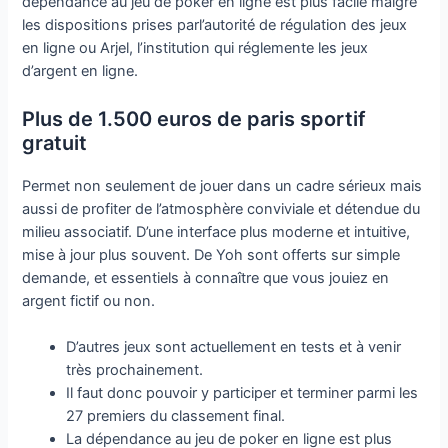
dépendance au jeu de poker en ligne est plus facile malgré
les dispositions prises parl’autorité de régulation des jeux
en ligne ou Arjel, l’institution qui réglemente les jeux
d’argent en ligne.
Plus de 1.500 euros de paris sportif
gratuit
Permet non seulement de jouer dans un cadre sérieux mais
aussi de profiter de l’atmosphère conviviale et détendue du
milieu associatif. D’une interface plus moderne et intuitive,
mise à jour plus souvent. De Yoh sont offerts sur simple
demande, et essentiels à connaître que vous jouiez en
argent fictif ou non.
D’autres jeux sont actuellement en tests et à venir
très prochainement.
Il faut donc pouvoir y participer et terminer parmi les
27 premiers du classement final.
La dépendance au jeu de poker en ligne est plus