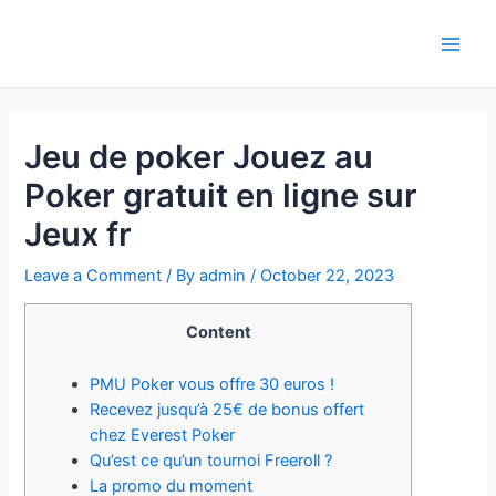
Skip
to
Main
content
Men
Jeu de poker Jouez au
Poker gratuit en ligne sur
Jeux fr
Leave a Comment
/ By
admin
/
October 22, 2023
Content
PMU Poker vous offre 30 euros !
Recevez jusqu’à 25€ de bonus offert
chez Everest Poker
Qu’est ce qu’un tournoi Freeroll ?
La promo du moment