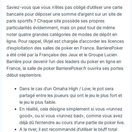
Saviez-vous que vous n’êtes pas obligé d’utiliser une carte
bancaire pour déposer une somme d’argent sur un site de
paris sportifs ? Chaque site possède ses propres
particularités évidemment, mais on peut tout de même
noter quatre grandes catégories de modes de dépôt en
ligne. Pour rappel, l’Arjel est chargée d’accorder les licences
d’exploitation des salles de poker en France. BarrierePoker
a été créé par la Française des Jeux et le Groupe Lucien
Barrière pour devenir l’un des leaders du poker en ligne en
France, la salle de poker BarrierePoker.fr ouvrira ses portes
début septembre.
Dans le cas d’un Omaha High / Low, le pot sera
partagé entre les joueurs qui ont le jeu le plus fort et
le jeu le plus faible.
En réalité, cela désigne simplement si vous «runnez
good», ou si vous «runnez bad», comme vous avez
déjà dû l’entendre au cours d’une partie de poker live.
A la river, il est recommandé d’utiliser le bluff total