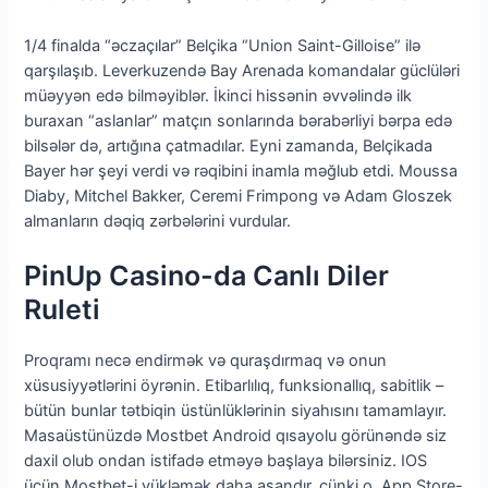
1/4 finalda “əczaçılar” Belçika “Union Saint-Gilloise” ilə
qarşılaşıb. Leverkuzendə Bay Arenada komandalar güclüləri
müəyyən edə bilməyiblər. İkinci hissənin əvvəlində ilk
buraxan “aslanlar” matçın sonlarında bərabərliyi bərpa edə
bilsələr də, artığına çatmadılar. Eyni zamanda, Belçikada
Bayer hər şeyi verdi və rəqibini inamla məğlub etdi. Moussa
Diaby, Mitchel Bakker, Ceremi Frimpong və Adam Gloszek
almanların dəqiq zərbələrini vurdular.
PinUp Casino-da Canlı Diler
Ruleti
Proqramı necə endirmək və quraşdırmaq və onun
xüsusiyyətlərini öyrənin. Etibarlılıq, funksionallıq, sabitlik –
bütün bunlar tətbiqin üstünlüklərinin siyahısını tamamlayır.
Masaüstünüzdə Mostbet Android qısayolu görünəndə siz
daxil olub ondan istifadə etməyə başlaya bilərsiniz. IOS
üçün Mostbet-i yükləmək daha asandır, çünki o, App Store-