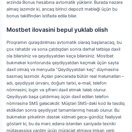
ərzində Bonus hesabına avtomatik yüklənir. Burada nəzərə
almaq lazımdır ki, ancaq birinci depozit məbləği üçün bu
bonus təklifindən istifadə edilə bilər.
Mostbet ilovasini bepul yuklab olish
Proqramın quraşdırılması avtomatik olaraq başlanacaq, bu
çox rahatdır və sona çatdıqdan sonra dərhal tətbiqə daxil
ola bilərsiniz və qeydiyyatdən keçə bilərsiniz. Mostbet
bukmeker kontorunda qeydiyyatdan keçmək üçün sayta
daxil olmaq və menyuda “Qeydiyyatdan keç” düyməsinə
basmaq lazımdır. Açılan pəncərədə bütün real məlumatları –
adı, qeydiyyat ünvanı, doğum tarixi, e–mail, telefon
nömrəsini, login və şifrəni daxil etmək tələb olunur.
Qeydiyyatı başa çatdırmaq üçün daxil edilən telefon
nömrəsinə SMS gələcəkdir. Müştəri SMS-dəki kod ilə təsdiq
etdikdən sonra qeydiyyat tamamlanmış hesab olunur. Bu
bukmeker şirkətinin dəstək xidməti gecə-gündüz fəaliyyət
göstərir ki, bu da mərc edənə istənilən saniyədə texniki
mütəxəssisə yardım üçün müraciət etməyə imkan verir.