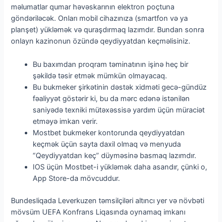
məlumatlar qumar həvəskarının elektron poçtuna
göndəriləcək. Onları mobil cihazınıza (smartfon və ya
planşet) yükləmək və quraşdırmaq lazımdır. Bundan sonra
onlayn kazinonun özündə qeydiyyatdan keçməlisiniz.
Bu baxımdan proqram təminatının işinə heç bir
şəkildə təsir etmək mümkün olmayacaq.
Bu bukmeker şirkətinin dəstək xidməti gecə-gündüz
fəaliyyət göstərir ki, bu da mərc edənə istənilən
saniyədə texniki mütəxəssisə yardım üçün müraciət
etməyə imkan verir.
Mostbet bukmeker kontorunda qeydiyyatdan
keçmək üçün sayta daxil olmaq və menyuda
“Qeydiyyatdan keç” düyməsinə basmaq lazımdır.
IOS üçün Mostbet-i yükləmək daha asandır, çünki o,
App Store-da mövcuddur.
Bundesliqada Leverkuzen təmsilçiləri altıncı yer və növbəti
mövsüm UEFA Konfrans Liqasında oynamaq imkanı