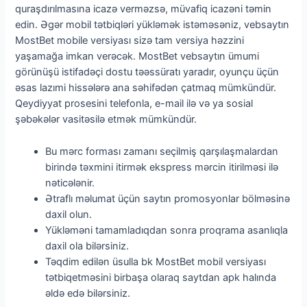
quraşdırılmasına icazə verməzsə, müvafiq icazəni təmin
edin. Əgər mobil tətbiqləri yükləmək istəməsəniz, vebsaytın
MostBet mobile versiyası sizə tam versiya həzzini
yaşamağa imkan verəcək. MostBet vebsaytın ümumi
görünüşü istifadəçi dostu təəssüratı yaradır, oyunçu üçün
əsas lazımi hissələrə ana səhifədən çatmaq mümkündür.
Qeydiyyat prosesini telefonla, e-mail ilə və ya sosial
şəbəkələr vasitəsilə etmək mümkündür.
Bu mərc forması zamanı seçilmiş qarşılaşmalardan
birində təxmini itirmək ekspress mərcin itirilməsi ilə
nəticələnir.
Ətraflı məlumat üçün saytın promosyonlar bölməsinə
daxil olun.
Yükləməni tamamladıqdan sonra proqrama asanlıqla
daxil ola bilərsiniz.
Təqdim edilən üsulla bk MostBet mobil versiyası
tətbiqetməsini birbaşa olaraq saytdan apk halında
əldə edə bilərsiniz.