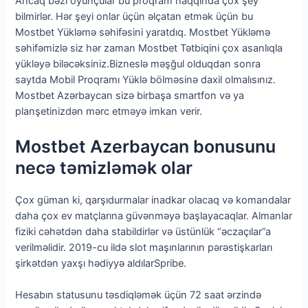
Ancaq bəzi oyunçular bu proqram haqqında çox şey
bilmirlər. Hər şeyi onlar üçün əlçatan etmək üçün bu
Mostbet Yükləmə səhifəsini yaratdıq. Mostbet Yükləmə
səhifəmizlə siz hər zaman Mostbet Tətbiqini çox asanlıqla
yükləyə biləcəksiniz.Bizneslə məşğul olduqdan sonra
saytda Mobil Proqramı Yüklə bölməsinə daxil olmalısınız.
Mostbet Azərbaycan sizə birbaşa smartfon və ya
planşetinizdən mərc etməyə imkan verir.
Mostbet Azerbaycan bonusunu
necə təmizləmək olar
Çox güman ki, qarşıdurmalar inadkar olacaq və komandalar
daha çox ev matçlarına güvənməyə başlayacaqlar. Almanlar
fiziki cəhətdən daha stabildirlər və üstünlük “əczaçılar”a
verilməlidir. 2019-cu ildə slot maşınlarının pərəstişkarları
şirkətdən yaxşı hədiyyə aldılarSpribe.
Hesabın statusunu təsdiqləmək üçün 72 saat ərzində