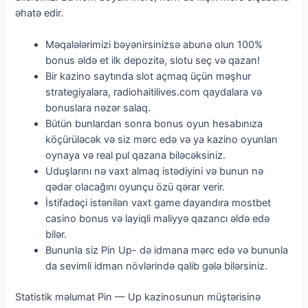
əhatə edir.
Məqalələrimizi bəyənirsinizsə abunə olun 100%
bonus əldə et ilk depozitə, slotu seç və qazan!
Bir kazino saytında slot açmaq üçün məşhur
strategiyalara, radiohaitilives.com qaydalara və
bonuslara nəzər salaq.
Bütün bunlardan sonra bonus oyun hesabınıza
köçürüləcək və siz mərc edə və ya kazino oyunları
oynaya və real pul qazana biləcəksiniz.
Uduşlarını nə vaxt almaq istədiyini və bunun nə
qədər olacağını oyunçu özü qərar verir.
İstifadəçi istənilən vaxt game dayandıra mostbet
casino bonus və layiqli maliyyə qazancı əldə edə
bilər.
Bununla siz Pin Up- də idmana mərc edə və bununla
da sevimli idman növlərində qalib gələ bilərsiniz.
Statistik məlumat Pin — Up kazinosunun müştərisinə