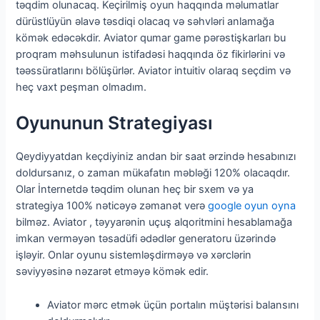
təqdim olunacaq. Keçirilmiş oyun haqqında məlumatlar
dürüstlüyün əlavə təsdiqi olacaq və səhvləri anlamağa
kömək edəcəkdir. Aviator qumar game pərəstişkarları bu
proqram məhsulunun istifadəsi haqqında öz fikirlərini və
təəssüratlarını bölüşürlər. Aviator intuitiv olaraq seçdim və
heç vaxt peşman olmadım.
Oyununun Strategiyası
Qeydiyyatdan keçdiyiniz andan bir saat ərzində hesabınızı
doldursanız, o zaman mükafatın məbləği 120% olacaqdır.
Olar İnternetdə təqdim olunan heç bir sxem və ya
strategiya 100% nəticəyə zəmanət verə
google oyun oyna
bilməz. Aviator , təyyarənin uçuş alqoritmini hesablamağa
imkan verməyən təsadüfi ədədlər generatoru üzərində
işləyir. Onlar oyunu sistemləşdirməyə və xərclərin
səviyyəsinə nəzarət etməyə kömək edir.
Aviator mərc etmək üçün portalın müştərisi balansını