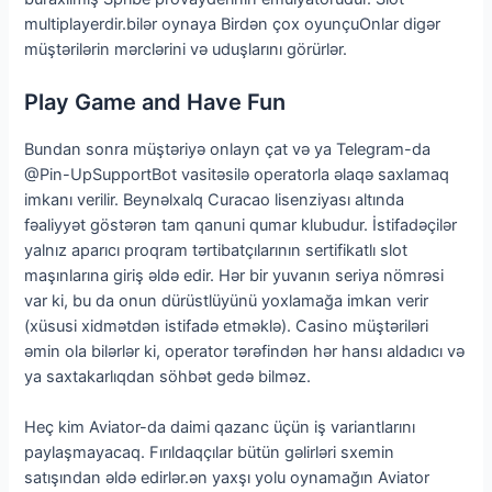
multiplayerdir.bilər oynaya Birdən çox oyunçuOnlar digər
müştərilərin mərclərini və uduşlarını görürlər.
Play Game and Have Fun
Bundan sonra müştəriyə onlayn çat və ya Telegram-da
@Pin-UpSupportBot vasitəsilə operatorla əlaqə saxlamaq
imkanı verilir. Beynəlxalq Curacao lisenziyası altında
fəaliyyət göstərən tam qanuni qumar klubudur. İstifadəçilər
yalnız aparıcı proqram tərtibatçılarının sertifikatlı slot
maşınlarına giriş əldə edir. Hər bir yuvanın seriya nömrəsi
var ki, bu da onun dürüstlüyünü yoxlamağa imkan verir
(xüsusi xidmətdən istifadə etməklə). Casino müştəriləri
əmin ola bilərlər ki, operator tərəfindən hər hansı aldadıcı və
ya saxtakarlıqdan söhbət gedə bilməz.
Heç kim Aviator-da daimi qazanc üçün iş variantlarını
paylaşmayacaq. Fırıldaqçılar bütün gəlirləri sxemin
satışından əldə edirlər.ən yaxşı yolu oynamağın Aviator