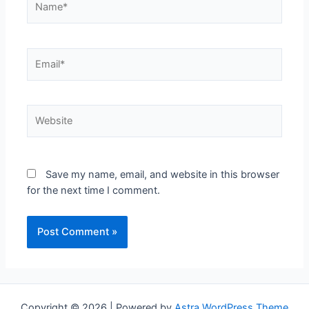
Email*
Website
Save my name, email, and website in this browser
for the next time I comment.
Copyright © 2026 | Powered by
Astra WordPress Theme