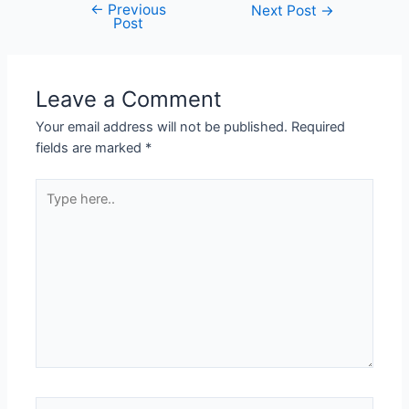
←
Previous
Post
Next Post
→
Post
navigation
Leave a Comment
Your email address will not be published.
Required
fields are marked
*
Type
here..
Name*