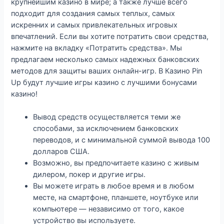
крупнейшим казино в мире; а также лучше всего
подходит для создания самых теплых, самых
искренних и самых привлекательных игровых
впечатлений. Если вы хотите потратить свои средства,
нажмите на вкладку «Потратить средства». Мы
предлагаем несколько самых надежных банковских
методов для защиты ваших онлайн-игр. В Казино Pin
Up будут лучшие игры казино с лучшими бонусами
казино!
Вывод средств осуществляется теми же
способами, за исключением банковских
переводов, и с минимальной суммой вывода 100
долларов США.
Возможно, вы предпочитаете казино с живым
дилером, покер и другие игры.
Вы можете играть в любое время и в любом
месте, на смартфоне, планшете, ноутбуке или
компьютере — независимо от того, какое
устройство вы используете.