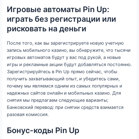
Игровые автоматы Pin Up:
играть без регистрации или
рисковать на деньги
После того, как вы зарегистрируете новую учетную
запись мобильного казино, вы обнаружите, что тысячи
игровых автоматов будут у вас под рукой, а новые
игры и рекламные акции будут добавляться постоянно.
Зарегистрируйтесь в Pin Up прямо сейчас, чтобы
получить захватывающий опыт, и убедитесь сами,
почему мы являемся одним из самых популярных и
надежных сайтов онлайн и мобильных казино. Для
снятия мы предлагаем следующие варианты;
Банковский перевод: при снятии средств взимается
разовая комиссия.
Бонус-коды Pin Up