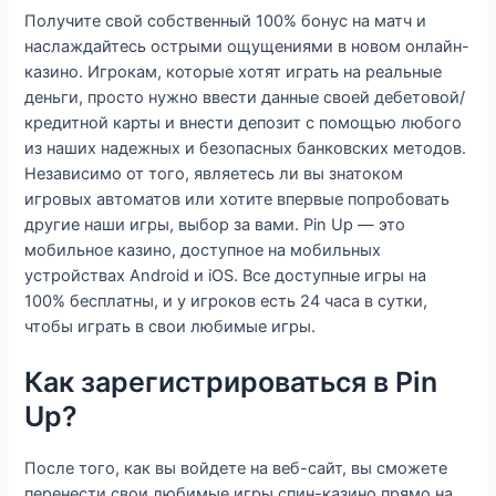
Получите свой собственный 100% бонус на матч и
наслаждайтесь острыми ощущениями в новом онлайн-
казино. Игрокам, которые хотят играть на реальные
деньги, просто нужно ввести данные своей дебетовой/
кредитной карты и внести депозит с помощью любого
из наших надежных и безопасных банковских методов.
Независимо от того, являетесь ли вы знатоком
игровых автоматов или хотите впервые попробовать
другие наши игры, выбор за вами. Pin Up — это
мобильное казино, доступное на мобильных
устройствах Android и iOS. Все доступные игры на
100% бесплатны, и у игроков есть 24 часа в сутки,
чтобы играть в свои любимые игры.
Как зарегистрироваться в Pin
Up?
После того, как вы войдете на веб-сайт, вы сможете
перенести свои любимые игры спин-казино прямо на