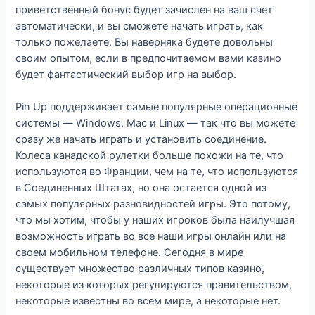
приветственный бонус будет зачислен на ваш счет
автоматически, и вы сможете начать играть, как
только пожелаете. Вы наверняка будете довольны
своим опытом, если в предпочитаемом вами казино
будет фантастический выбор игр на выбор.
Pin Up поддерживает самые популярные операционные
системы — Windows, Mac и Linux — так что вы можете
сразу же начать играть и установить соединение.
Колеса канадской рулетки больше похожи на те, что
используются во Франции, чем на те, что используются
в Соединенных Штатах, но она остается одной из
самых популярных разновидностей игры. Это потому,
что мы хотим, чтобы у наших игроков была наилучшая
возможность играть во все наши игры онлайн или на
своем мобильном телефоне. Сегодня в мире
существует множество различных типов казино,
некоторые из которых регулируются правительством,
некоторые известны во всем мире, а некоторые нет.