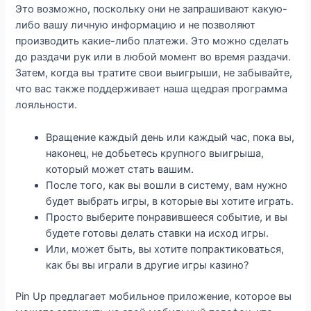
Это возможно, поскольку они не запрашивают какую-
либо вашу личную информацию и не позволяют
производить какие-либо платежи. Это можно сделать
до раздачи рук или в любой момент во время раздачи.
Затем, когда вы тратите свои выигрыши, не забывайте,
что вас также поддерживает наша щедрая программа
лояльности.
Вращение каждый день или каждый час, пока вы,
наконец, не добьетесь крупного выигрыша,
который может стать вашим.
После того, как вы вошли в систему, вам нужно
будет выбрать игры, в которые вы хотите играть.
Просто выберите понравившееся событие, и вы
будете готовы делать ставки на исход игры.
Или, может быть, вы хотите попрактиковаться,
как бы вы играли в другие игры казино?
Pin Up предлагает мобильное приложение, которое вы