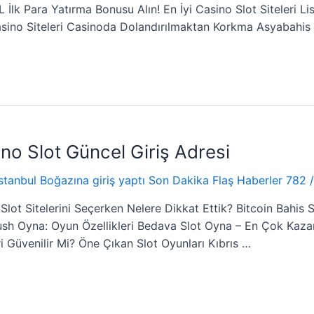
İlk Para Yatırma Bonusu Alın! En İyi Casino Slot Siteleri L
asino Siteleri Casinoda Dolandırılmaktan Korkma Asyabahis
o Slot Güncel Giriş Adresi ️
tanbul Boğazına giriş yaptı Son Dakika Flaş Haberler 782
/
ot Sitelerini Seçerken Nelere Dikkat Ettik? Bitcoin Bahis Si
ush Oyna: Oyun Özellikleri Bedava Slot Oyna – En Çok Kaz
eri Güvenilir Mi? Öne Çıkan Slot Oyunları Kıbrıs …