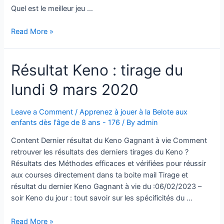
Quel est le meilleur jeu …
Jeu
Read More »
de
poker
Résultat Keno : tirage du
Jouez
au
lundi 9 mars 2020
Poker
gratuit
en
Leave a Comment
/
Apprenez à jouer à la Belote aux
enfants dès l'âge de 8 ans - 176
/ By
admin
ligne
sur
Content Dernier résultat du Keno Gagnant à vie Comment
Jeux
retrouver les résultats des derniers tirages du Keno ?
fr
Résultats des Méthodes efficaces et vérifiées pour réussir
aux courses directement dans ta boite mail Tirage et
résultat du dernier Keno Gagnant à vie du :06/02/2023 –
soir Keno du jour : tout savoir sur les spécificités du …
Résultat
Read More »