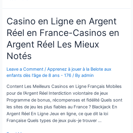
Keno
:
Casino en Ligne en Argent
tirage
du
Réel en France-Casinos en
lundi
9
Argent Réel Les Mieux
mars
2020
Notés
Leave a Comment
/
Apprenez à jouer à la Belote aux
enfants dès l'âge de 8 ans - 176
/ By
admin
Content Les Meilleurs Casinos en Ligne Français Mobiles
pour de l’Argent Réel Interdiction volontaire de jeux
Programme de bonus, récompenses et fidélité Quels sont
les sites de jeu les plus fiables au France ? Blackjack En
Argent Réel En Ligne Jeux en ligne, ce que dit la loi
Française Quels types de jeux puis-je trouver …