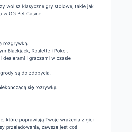
zy wolisz klasyczne gry stołowe, takie jak
ko w GG Bet Casino.
cą rozgrywką.
m Blackjack, Roulette i Poker.
 dealerami i graczami w czasie
agrody są do zdobycia.
niekończącą się rozrywkę.
e, które poprawiają Twoje wrażenia z gier
y przeładowania, zawsze jest coś