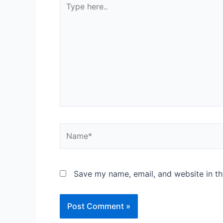
here..
Name*
Save my name, email, and website in th