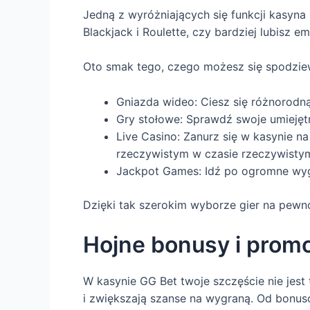
Jedną z wyróżniających się funkcji kasyna 
Blackjack i Roulette, czy bardziej lubisz
Oto smak tego, czego możesz się spodzie
Gniazda wideo: Ciesz się różnorodną
Gry stołowe: Sprawdź swoje umiejętno
Live Casino: Zanurz się w kasynie n
rzeczywistym w czasie rzeczywisty
Jackpot Games: Idź po ogromne wygr
Dzięki tak szerokim wyborze gier na pewn
Hojne bonusy i prom
W kasynie GG Bet twoje szczęście nie jest
i zwiększają szanse na wygraną. Od bonu