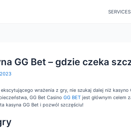
SERVICES
na GG Bet – gdzie czeka szc
 2023
z ekscytującego wrażenia z gry, nie szukaj dalej niż kasy
zpieczeństwa, GG Bet Casino
GG BET
jest głównym celem z
ta kasyna GG Bet i pozwól szczęściu!
gry