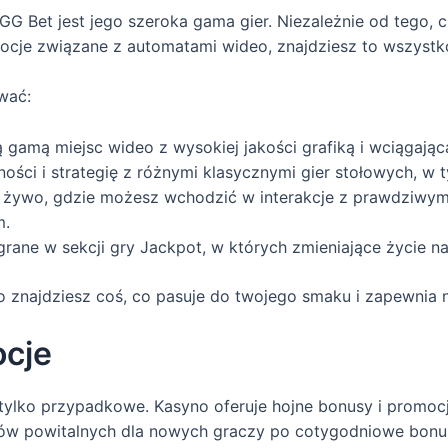
GG Bet jest jego szeroka gama gier. Niezależnie od tego, c
 emocje związane z automatami wideo, znajdziesz to wszyst
wać:
 gamą miejsc wideo z wysokiej jakości grafiką i wciągają
ści i strategię z różnymi klasycznymi gier stołowych, w ty
a żywo, gdzie możesz wchodzić w interakcje z prawdziwymi
m.
ane w sekcji gry Jackpot, w których zmieniające życie n
o znajdziesz coś, co pasuje do twojego smaku i zapewnia 
ocje
 tylko przypadkowe. Kasyno oferuje hojne bonusy i promocj
sów powitalnych dla nowych graczy po cotygodniowe bonus