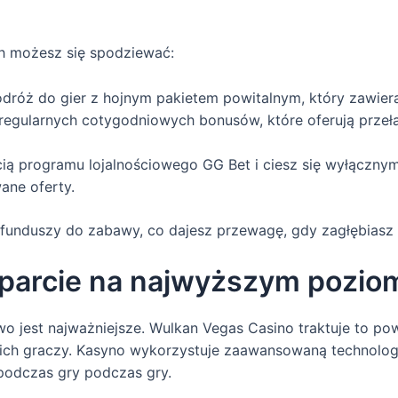
h możesz się spodziewać:
odróż do gier z hojnym pakietem powitalnym, który zawier
regularnych cotygodniowych bonusów, które oferują prze
ią programu lojalnościowego GG Bet i ciesz się wyłącznymi
ane oferty.
funduszy do zabawy, co dajesz przewagę, gdy zagłębiasz 
parcie na najwyższym pozio
two jest najważniejsze. Wulkan Vegas Casino traktuje to p
woich graczy. Kasyno wykorzystuje zaawansowaną technolo
podczas gry podczas gry.