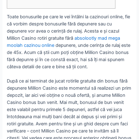
Toate bonusurile pe care le vei întâlni la cazinouri online, fie
că vorbim despre bonusurile fără depunere sau cu
depunere vor avea o cerință de rulaj. Acesta e și cazul
Million Casino rotiri gratuite fără
absolootly mad mega
moolah cazinou online
depunere, unde cerința de rulaj este
de 45x. Acum că știi cum poți obține Million Casino bonus
fără depunre și în ce constă exact, hai să îți mai spunem
câteva detalii de care e bine să ții cont.
După ce ai terminat de jucat rotirile gratuite din bonus fără
depunere Million Casino este momentul să realizezi un prim
depozit, iar aici vei obține o nouă ofertă, și anume Million
Casino bonus bun venit. Mai mult, bonusul de bun venit
este valabil pentru primele 5 depuneri, astfel că vei juca
întotdeauna mai mulți bani decât ai depus și vei primi și
rotiri gratuite. Avem pentru tine și un ghid despre cum faci
verificare – cont Million Casino pe care te invităm să îl
citești. Vei vedea care este procesul anterior obținerii bonus