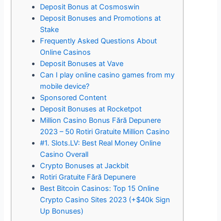
Deposit Bonus at Cosmoswin
Deposit Bonuses and Promotions at
Stake
Frequently Asked Questions About
Online Casinos
Deposit Bonuses at Vave
Can I play online casino games from my
mobile device?
Sponsored Content
Deposit Bonuses at Rocketpot
Million Casino Bonus Fără Depunere
2023 – 50 Rotiri Gratuite Million Casino
#1. Slots.LV: Best Real Money Online
Casino Overall
Crypto Bonuses at Jackbit
Rotiri Gratuite Fără Depunere
Best Bitcoin Casinos: Top 15 Online
Crypto Casino Sites 2023 (+$40k Sign
Up Bonuses)