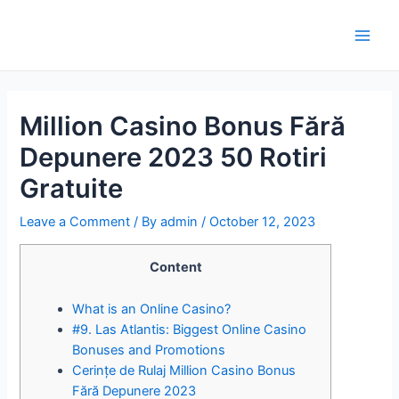
Skip
to
Main
content
Men
Million Casino Bonus Fără
Depunere 2023 50 Rotiri
Gratuite
Leave a Comment
/ By
admin
/
October 12, 2023
Content
What is an Online Casino?
#9. Las Atlantis: Biggest Online Casino
Bonuses and Promotions
Cerințe de Rulaj Million Casino Bonus
Fără Depunere 2023