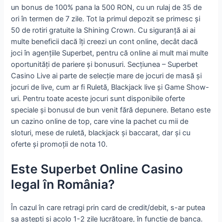
un bonus de 100% pana la 500 RON, cu un rulaj de 35 de
ori în termen de 7 zile. Tot la primul depozit se primesc și
50 de rotiri gratuite la Shining Crown. Cu siguranță ai ai
multe beneficii dacă îți creezi un cont online, decât dacă
joci în agențiile Superbet, pentru că online ai mult mai multe
oportunități de pariere și bonusuri. Secțiunea – Superbet
Casino Live ai parte de selecție mare de jocuri de masă și
jocuri de live, cum ar fi Ruletă, Blackjack live și Game Show-
uri. Pentru toate aceste jocuri sunt disponibile oferte
speciale și bonusul de bun venit fără depunere. Betano este
un cazino online de top, care vine la pachet cu mii de
sloturi, mese de ruletă, blackjack și baccarat, dar și cu
oferte și promoții de nota 10.
Este Superbet Online Casino
legal în România?
În cazul în care retragi prin card de credit/debit, s-ar putea
sa astepti și acolo 1-2 zile lucrătoare, în funcție de banca.