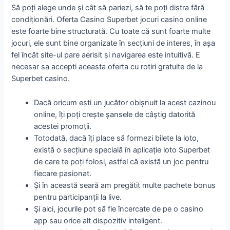
Să poți alege unde și cât să pariezi, să te poți distra fără
condiționări. Oferta Casino Superbet jocuri casino online
este foarte bine structurată. Cu toate că sunt foarte multe
jocuri, ele sunt bine organizate în secțiuni de interes, în așa
fel încât site-ul pare aerisit și navigarea este intuitivă. E
necesar sa accepti aceasta oferta cu rotiri gratuite de la
Superbet casino.
Dacă oricum ești un jucător obișnuit la acest cazinou
online, îți poți crește șansele de câștig datorită
acestei promoții.
Totodată, dacă îți place să formezi bilete la loto,
există o secțiune specială în aplicație loto Superbet
de care te poți folosi, astfel că există un joc pentru
fiecare pasionat.
Și în această seară am pregătit multe pachete bonus
pentru participanții la live.
Şi aici, jocurile pot să fie încercate de pe o casino
app sau orice alt dispozitiv inteligent.