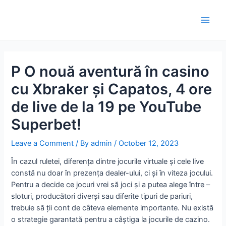
Skip
to
Main
content
Men
P O nouă aventură în casino
cu Xbraker și Capatos, 4 ore
de live de la 19 pe YouTube
Superbet!
Leave a Comment
/ By
admin
/
October 12, 2023
În cazul ruletei, diferența dintre jocurile virtuale și cele live
constă nu doar în prezența dealer-ului, ci și în viteza jocului.
Pentru a decide ce jocuri vrei să joci și a putea alege între –
sloturi, producători diverși sau diferite tipuri de pariuri,
trebuie să ții cont de câteva elemente importante. Nu există
o strategie garantată pentru a câștiga la jocurile de cazino.