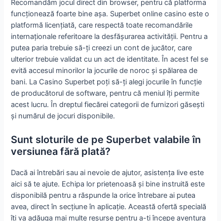
Recomandăm jocul direct din browser, pentru că platforma
funcționează foarte bine așa. Superbet online casino este o
platformă licențiată, care respectă toate recomandările
internaționale referitoare la desfășurarea activității. Pentru a
putea paria trebuie să-ți creezi un cont de jucător, care
ulterior trebuie validat cu un act de identitate. În acest fel se
evită accesul minorilor la jocurile de noroc și spălarea de
bani. La Casino Superbet poți să-ți alegi jocurile în funcție
de producătorul de software, pentru că meniul îți permite
acest lucru. În dreptul fiecărei categorii de furnizori găsești
și numărul de jocuri disponibile.
Sunt sloturile de pe Superbet valabile în
versiunea fără plată?
Dacă ai întrebări sau ai nevoie de ajutor, asistența live este
aici să te ajute. Echipa lor prietenoasă și bine instruită este
disponibilă pentru a răspunde la orice întrebare ai putea
avea, direct în secțiune în aplicație. Această ofertă specială
îți va adăuga mai multe resurse pentru a-ți începe aventura