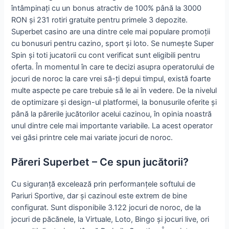
întâmpinați cu un bonus atractiv de 100% până la 3000
RON și 231 rotiri gratuite pentru primele 3 depozite.
Superbet casino are una dintre cele mai populare promoții
cu bonusuri pentru cazino, sport și loto. Se numește Super
Spin și toti jucatorii cu cont verificat sunt eligibili pentru
oferta. În momentul în care te decizi asupra operatorului de
jocuri de noroc la care vrei să-ți depui timpul, există foarte
multe aspecte pe care trebuie să le ai în vedere. De la nivelul
de optimizare și design-ul platformei, la bonusurile oferite și
până la părerile jucătorilor acelui cazinou, în opinia noastră
unul dintre cele mai importante variabile. La acest operator
vei găsi printre cele mai variate jocuri de noroc.
Păreri Superbet – Ce spun jucătorii?
Cu siguranță excelează prin performanțele softului de
Pariuri Sportive, dar și cazinoul este extrem de bine
configurat. Sunt disponibile 3.122 jocuri de noroc, de la
jocuri de păcănele, la Virtuale, Loto, Bingo și jocuri live, ori