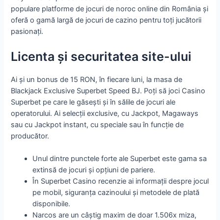
populare platforme de jocuri de noroc online din România și
oferă o gamă largă de jocuri de cazino pentru toți jucătorii
pasionați.
Licenta și securitatea site-ului
Ai și un bonus de 15 RON, în fiecare luni, la masa de
Blackjack Exclusive Superbet Speed BJ. Poți să joci Casino
Superbet pe care le găsești și în sălile de jocuri ale
operatorului. Ai selecții exclusive, cu Jackpot, Magaways
sau cu Jackpot instant, cu speciale sau în funcție de
producător.
Unul dintre punctele forte ale Superbet este gama sa
extinsă de jocuri și opțiuni de pariere.
În Superbet Casino recenzie ai informații despre jocul
pe mobil, siguranța cazinoului și metodele de plată
disponibile.
Narcos are un câștig maxim de doar 1.506x miza,